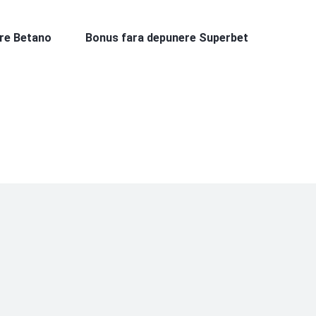
re Betano
Bonus fara depunere Superbet