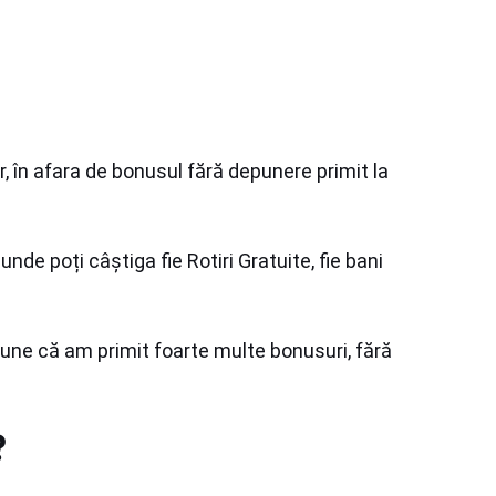
r, în afara de bonusul fără depunere primit la
unde poți câștiga fie Rotiri Gratuite, fie bani
pune că am primit foarte multe bonusuri, fără
?