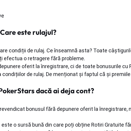
ve
Care este rulajul?
e condiții de rulaj. Ce înseamnă asta? Toate câștigurile 
oți efectua o retragere fără probleme.
nere oferit la înregistrare, ci de toate bonusurile cu Rot
 condițiilor de rulaj. De menționat și faptul că și premiil
 PokerStars dacă ai deja cont?
 revendicat bonusul fără depunere oferit la înregistrare, m
ste o sursă bună din care poți obține Rotiri Gratuite fără