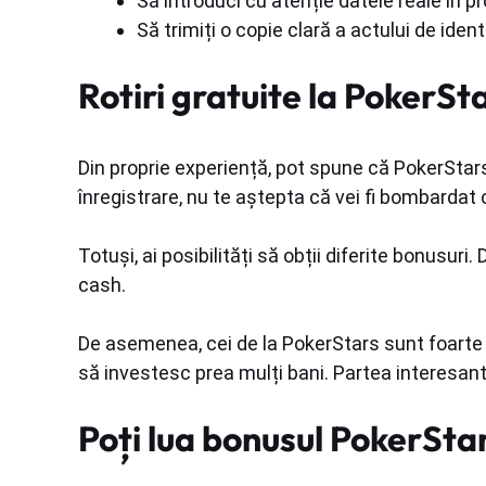
Să introduci cu atenție datele reale în pr
Să trimiți o copie clară a actului de iden
Rotiri gratuite la PokerSt
Din proprie experiență, pot spune că PokerStars 
înregistrare, nu te aștepta că vei fi bombardat c
Totuși, ai posibilități să obții diferite bonusuri
cash.
De asemenea, cei de la PokerStars sunt foarte a
să investesc prea mulți bani. Partea interesantă
Poți lua bonusul PokerSta