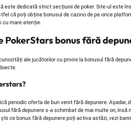
să este dedicată strict secțiunii de poker. Site-ul este î
stfel că poți obține bonusul de cazino de pe orice platfo
zi cu mare atenție.
re PokerStars bonus fără depu
uriozități ale jucătorilor cu privire la bonusul fără dep
biecte.
erstars?
că periodic oferta de bun venit fără depunere. Așadar, de
onusul fără depunere s-a schimbat de mai multe ori, însă 
 știi ce bonus fără depunere poți activa astăzi, vezi banne