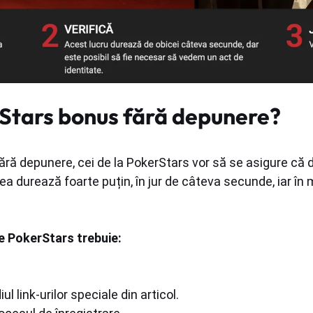
rStars bonus fără depunere?
ără depunere, cei de la PokerStars vor să se asigure că da
area durează foarte puțin, în jur de câteva secunde, iar î
e PokerStars trebuie:
l link-urilor speciale din articol.