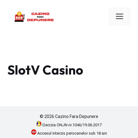
Sari
la
Men
conținut
SlotV Casino
© 2026 Cazino Fara Depunere
Decizia ONJN nr.1046/19.06.2017
Accesul interzis persoanelor sub 18 ani