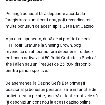
Pe lângă bonusul fără depunere acordat la
înregistrarea unui cont nou, poți revendica mai
multe bonusuri de acest tip la Get’s Bet Cazino.
Așa cum spuneam, după ce ai profitat de cele
111 Rotiri Gratuite la Shining Crown, poți
revendica un alt bonus fără depunere. Tu decizi
ce bonus activezi: ai 50 Rotiri Gratuite la Book of
the Fallen sau un FreeBet de 25 RON disponibil
pentru pariuri sportive.
De asemenea, la Cazino Get’s Bet primești
ocazional și bonusuri personalizate în funcție de
activitatea ta pe site, așa că ai toate motivele să
îți deschizi un cont nou la acest cazino online