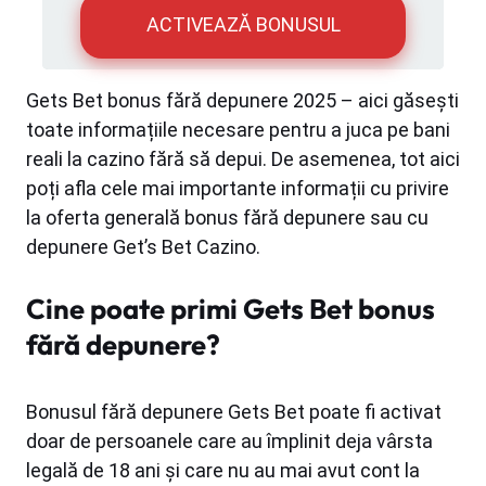
ACTIVEAZĂ BONUSUL
Gets Bet bonus fără depunere 2025 – aici găsești
toate informațiile necesare pentru a juca pe bani
reali la cazino fără să depui. De asemenea, tot aici
poți afla cele mai importante informații cu privire
la oferta generală bonus fără depunere sau cu
depunere Get’s Bet Cazino.
Cine poate primi Gets Bet bonus
fără depunere?
Bonusul fără depunere Gets Bet poate fi activat
doar de persoanele care au împlinit deja vârsta
legală de 18 ani și care nu au mai avut cont la