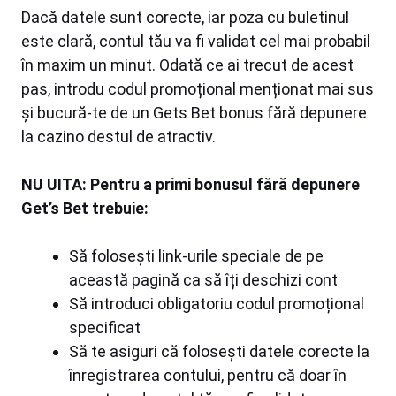
Dacă datele sunt corecte, iar poza cu buletinul
este clară, contul tău va fi validat cel mai probabil
în maxim un minut. Odată ce ai trecut de acest
pas, introdu codul promoțional menționat mai sus
și bucură-te de un Gets Bet bonus fără depunere
la cazino destul de atractiv.
NU UITA: Pentru a primi bonusul fără depunere
Get’s Bet trebuie:
Să folosești link-urile speciale de pe
această pagină ca să îți deschizi cont
Să introduci obligatoriu codul promoțional
specificat
Să te asiguri că folosești datele corecte la
înregistrarea contului, pentru că doar în