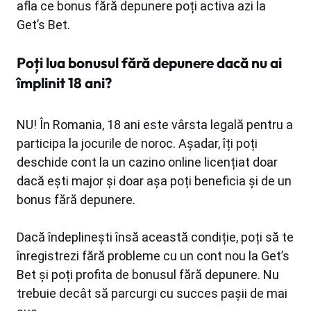
afla ce bonus fără depunere poți activa azi la
Get’s Bet.
Poți lua bonusul fără depunere dacă nu ai
împlinit 18 ani?
NU! În Romania, 18 ani este vârsta legală pentru a
participa la jocurile de noroc. Așadar, îți poți
deschide cont la un cazino online licențiat doar
dacă ești major și doar așa poți beneficia și de un
bonus fără depunere.
Dacă îndeplinești însă această condiție, poți să te
înregistrezi fără probleme cu un cont nou la Get’s
Bet și poți profita de bonusul fără depunere. Nu
trebuie decât să parcurgi cu succes pașii de mai