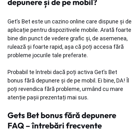
depunere și de pe mobil?
Get’s Bet este un cazino online care dispune și de
aplicație pentru dispozitivele mobile. Arată foarte
bine din punct de vedere grafic și, de asemenea,
rulează și foarte rapid, așa că poți accesa fără
probleme jocurile tale preferate.
Probabil te întrebi dacă poți activa Get’s Bet
bonus fără depunere și de pe mobil. Ei bine, DA! Îl
poți revendica fără probleme, urmând cu mare
atenție pașii prezentați mai sus.
Gets Bet bonus fără depunere
FAQ – întrebări frecvente