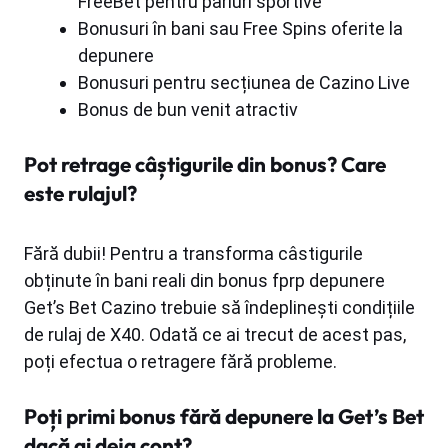
FreeBet pentru pariuri sportive
Bonusuri în bani sau Free Spins oferite la
depunere
Bonusuri pentru secțiunea de Cazino Live
Bonus de bun venit atractiv
Pot retrage câștigurile din bonus? Care
este rulajul?
Fără dubii! Pentru a transforma câstigurile
obținute în bani reali din bonus fprp depunere
Get’s Bet Cazino trebuie să îndeplinești condițiile
de rulaj de X40. Odată ce ai trecut de acest pas,
poți efectua o retragere fără probleme.
Poți primi bonus fără depunere la Get’s Bet
dacă ai deja cont?