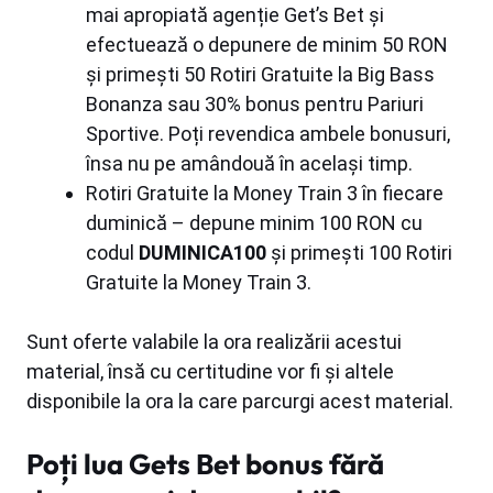
mai apropiată agenție Get’s Bet și
efectuează o depunere de minim 50 RON
și primești 50 Rotiri Gratuite la Big Bass
Bonanza sau 30% bonus pentru Pariuri
Sportive. Poți revendica ambele bonusuri,
însa nu pe amândouă în același timp.
Rotiri Gratuite la Money Train 3 în fiecare
duminică – depune minim 100 RON cu
codul
DUMINICA100
și primești 100 Rotiri
Gratuite la Money Train 3.
Sunt oferte valabile la ora realizării acestui
material, însă cu certitudine vor fi și altele
disponibile la ora la care parcurgi acest material.
Poți lua Gets Bet bonus fără