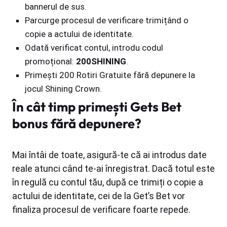
bannerul de sus.
Parcurge procesul de verificare trimițând o
copie a actului de identitate.
Odată verificat contul, introdu codul
promoțional:
200SHINING
.
Primești 200 Rotiri Gratuite fără depunere la
jocul Shining Crown.
În cât timp primești Gets Bet
bonus fără depunere?
Mai întâi de toate, asigură-te că ai introdus date
reale atunci când te-ai înregistrat. Dacă totul este
în regulă cu contul tău, după ce trimiți o copie a
actului de identitate, cei de la Get’s Bet vor
finaliza procesul de verificare foarte repede.