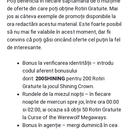
Poți beneficia în fiecare săptămâna de o mulțime
de oferte din care poți obține Rotiri Gratuite. Mai
jos ai câteva exemple de promoții disponibile la
ora redactării acestui material. Este foarte posibil
să nu mai fie valabile în acest moment, dar fii
convins că poți găsi oricând oferte cel puțin la fel
de interesante.
Bonus la verificarea identității – introdu
codul aferent bonusului
dorit:
200SHINING
pentru 200 Rotiri
Gratuite la jocul Shining Crown.
Rundele de la miezul nopții – în fiecare
noapte de miercuri spre joi, între ora 00:00
si 02:00, ai ocazia să obții 50 Rotiri Gratuite
la Curse of the Werewolf Megaways.
Bonus în agenție – mergi duminică în cea